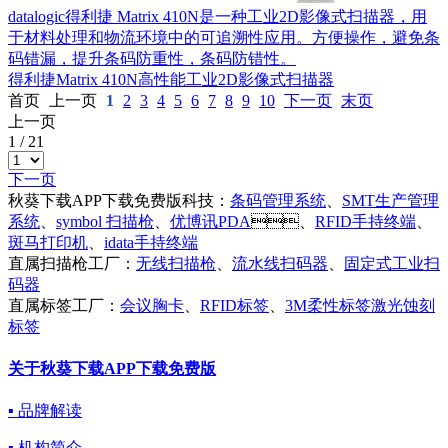
datalogic得利捷 Matrix 410N是一种工业2D影像式扫描器，用
于材料处理和物流环境中的可追溯性应用。方便操作，避免条
码错漏，提升条码防重性，条码防错性。
得利捷Matrix 410N高性能工业2D影像式扫描器
首页
上一页
1
2
3
4
5
6
7
8
9
10
下一页
末页
上一页
1
/
21
下一页
秋葵下载APP下载免费版科技：
条码管理系统
、
SMT生产管理
系统
、
symbol 扫描枪
、
优博讯PDA
、
RFID手持终端
、
斑马打印机
、
idata手持终端
直属扫描枪工厂：
无线扫描枪
、
流水线扫码器
、
固定式工业扫
码器
直属标签工厂：
会议胸卡
、
RFID标签
、
3M柔性标签激光蚀刻
标签
关于秋葵下载APP下载免费版
▪ 品牌解读
▪ 机构简介