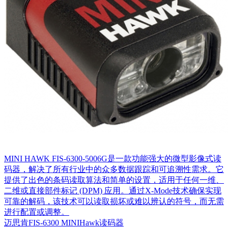
MINI HAWK FIS-6300-5006G是一款功能强大的微型影像式读
码器，解决了所有行业中的众多数据跟踪和可追溯性需求。它
提供了出色的条码读取算法和简单的设置，适用于任何一维、
二维或直接部件标记 (DPM) 应用。通过X-Mode技术确保实现
可靠的解码，该技术可以读取损坏或难以辨认的符号，而无需
进行配置或调整。
迈思肯FIS-6300 MINIHawk读码器