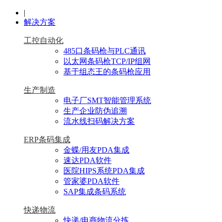
|
解决方案
工控自动化
485口条码枪与PLC通讯
以太网条码枪TCP/IP组网
基于组态王的条码枪应用
生产制造
电子厂SMT智能管理系统
生产企业防伪追溯
流水线扫码解决方案
ERP条码集成
金蝶/用友PDA集成
速达PDA软件
医院HIPS系统PDA集成
管家婆PDA软件
SAP集成条码系统
快递物流
快递/电商物流分拣