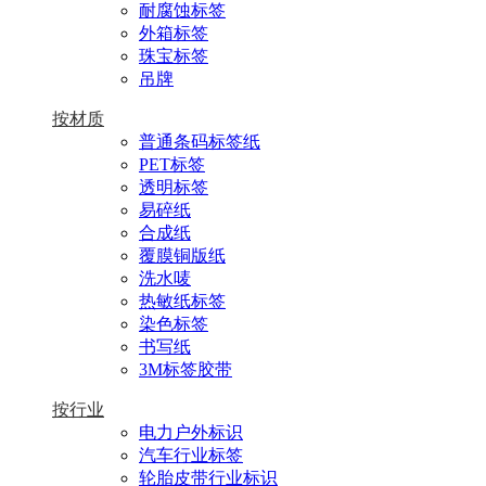
耐腐蚀标签
外箱标签
珠宝标签
吊牌
按材质
普通条码标签纸
PET标签
透明标签
易碎纸
合成纸
覆膜铜版纸
洗水唛
热敏纸标签
染色标签
书写纸
3M标签胶带
按行业
电力户外标识
汽车行业标签
轮胎皮带行业标识