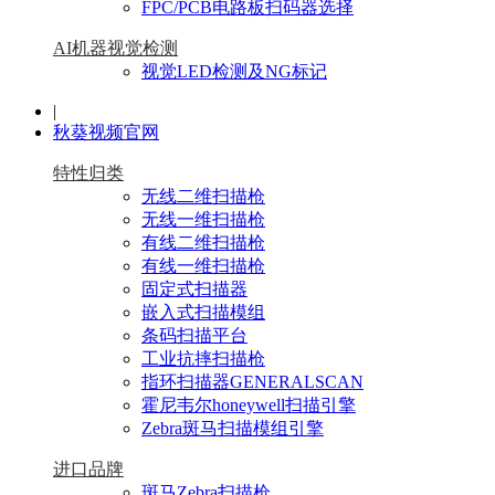
FPC/PCB电路板扫码器选择
AI机器视觉检测
视觉LED检测及NG标记
|
秋葵视频官网
特性归类
无线二维扫描枪
无线一维扫描枪
有线二维扫描枪
有线一维扫描枪
固定式扫描器
嵌入式扫描模组
条码扫描平台
工业抗摔扫描枪
指环扫描器GENERALSCAN
霍尼韦尔honeywell扫描引擎
Zebra斑马扫描模组引擎
进口品牌
斑马Zebra扫描枪