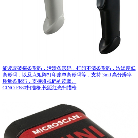
能读取破损条形码，污渍条形码，打印不清条形码，浓淡度低
条形码，以及点矩阵打印账单条形码等，支持 3mil 高分辨率
质量条形码，支持堆栈码的读取。
CINO F680扫描枪,长距红光扫描枪