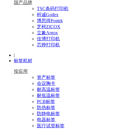
国产品牌
TSC条码打印机
科诚Godex
博思得Postek
芝柯ZICOX
立象Argox
佳博打印机
芯烨打印机
|
标签耗材
按应用
资产标签
会议胸卡
耐高温标签
耐低温标签
PCB标签
防伪标签
防静电标签
电器标签
医疗试管标签