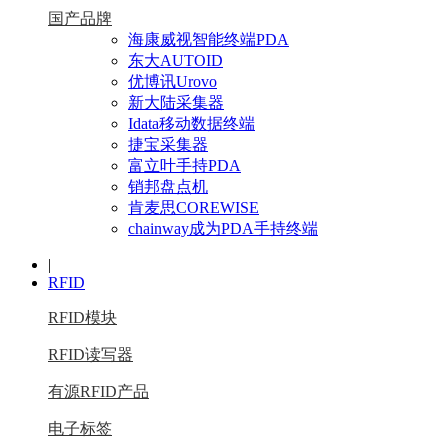
国产品牌
海康威视智能终端PDA
东大AUTOID
优博讯Urovo
新大陆采集器
Idata移动数据终端
捷宝采集器
富立叶手持PDA
销邦盘点机
肯麦思COREWISE
chainway成为PDA手持终端
|
RFID
RFID模块
RFID读写器
有源RFID产品
电子标签