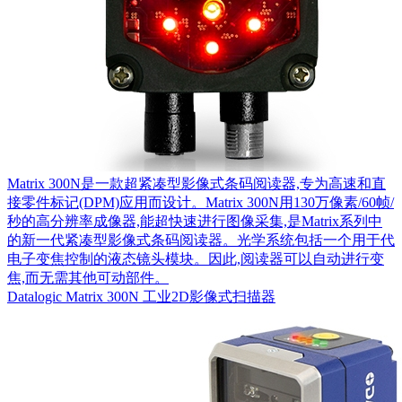
Matrix 300N是一款超紧凑型影像式条码阅读器,专为高速和直
接零件标记(DPM)应用而设计。Matrix 300N用130万像素/60帧/
秒的高分辨率成像器,能超快速进行图像采集,是Matrix系列中
的新一代紧凑型影像式条码阅读器。光学系统包括一个用于代
电子变焦控制的液态镜头模块。因此,阅读器可以自动进行变
焦,而无需其他可动部件。
Datalogic Matrix 300N 工业2D影像式扫描器