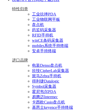
特性归类
工业抗摔PDA
工业物联网平板
盘点机
药监码采集器
RFID手持机
winCE条码采集器
mobiles系统手持终端
安卓手持终端
进口品牌
电装Denso盘点机
欣技CipherLab采集器
斑马Zebra手持机
得利捷Datalogic
Symbol采集器
霍尼韦尔PDA
易腾迈Intermec
卡西欧Casio盘点机
基恩士keyence手持终端