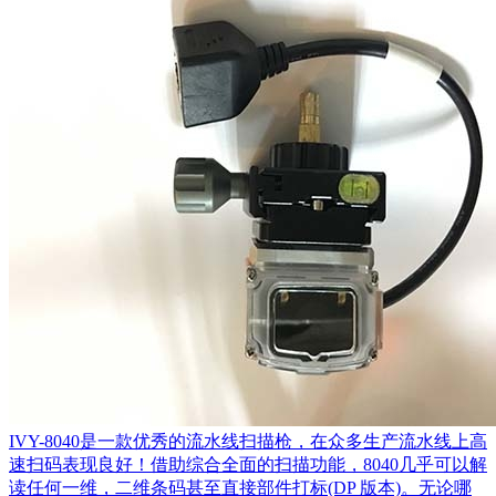
IVY-8040是一款优秀的流水线扫描枪，在众多生产流水线上高
速扫码表现良好！借助综合全面的扫描功能，8040几乎可以解
读任何一维，二维条码甚至直接部件打标(DP 版本)。无论哪