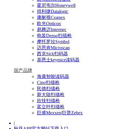
霍尼韦尔Honeywell
得利捷Datalogic
康耐视Cognex
欧光Opticon
易腾迈Intermec
电装Denso扫描枪
摩托罗拉Symbol
迈思肯Microscan
西克Sick扫码器
基恩士keyence读码器
国产品牌
海康智能读码器
Cino扫描枪
民德扫描枪
新大陆扫描枪
欣技扫描枪
富立叶扫描枪
巨盛Mexxen|巨普Zebex
|
秋葵APP官方网站下载入口