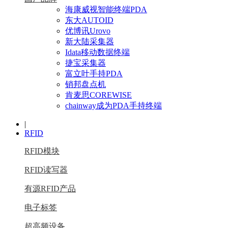
海康威视智能终端PDA
东大AUTOID
优博讯Urovo
新大陆采集器
Idata移动数据终端
捷宝采集器
富立叶手持PDA
销邦盘点机
肯麦思COREWISE
chainway成为PDA手持终端
|
RFID
RFID模块
RFID读写器
有源RFID产品
电子标签
超高频设备