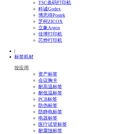
TSC条码打印机
科诚Godex
博思得Postek
芝柯ZICOX
立象Argox
佳博打印机
芯烨打印机
|
标签耗材
按应用
资产标签
会议胸卡
耐高温标签
耐低温标签
PCB标签
防伪标签
防静电标签
电器标签
医疗试管标签
耐腐蚀标签