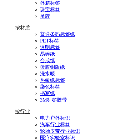
外箱标签
珠宝标签
吊牌
按材质
普通条码标签纸
PET标签
透明标签
易碎纸
合成纸
覆膜铜版纸
洗水唛
热敏纸标签
染色标签
书写纸
3M标签胶带
按行业
电力户外标识
汽车行业标签
轮胎皮带行业标识
医疗实验室标识