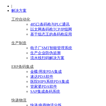
|
解决方案
工控自动化
485口条码枪与PLC通讯
以太网条码枪TCP/IP组网
基于组态王的条码枪应用
生产制造
电子厂SMT智能管理系统
生产企业防伪追溯
流水线扫码解决方案
ERP条码集成
金蝶/用友PDA集成
速达PDA软件
医院HIPS系统PDA集成
管家婆PDA软件
SAP集成条码系统
快递物流
快递/电商物流分拣