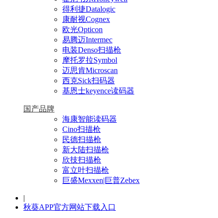
得利捷Datalogic
康耐视Cognex
欧光Opticon
易腾迈Intermec
电装Denso扫描枪
摩托罗拉Symbol
迈思肯Microscan
西克Sick扫码器
基恩士keyence读码器
国产品牌
海康智能读码器
Cino扫描枪
民德扫描枪
新大陆扫描枪
欣技扫描枪
富立叶扫描枪
巨盛Mexxen|巨普Zebex
|
秋葵APP官方网站下载入口