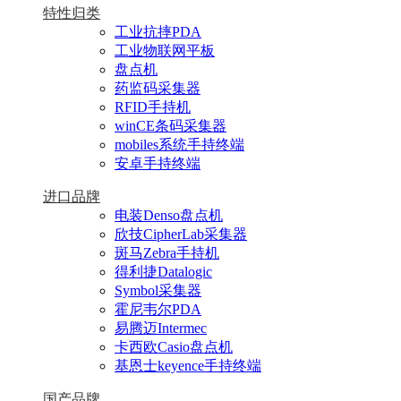
特性归类
工业抗摔PDA
工业物联网平板
盘点机
药监码采集器
RFID手持机
winCE条码采集器
mobiles系统手持终端
安卓手持终端
进口品牌
电装Denso盘点机
欣技CipherLab采集器
斑马Zebra手持机
得利捷Datalogic
Symbol采集器
霍尼韦尔PDA
易腾迈Intermec
卡西欧Casio盘点机
基恩士keyence手持终端
国产品牌