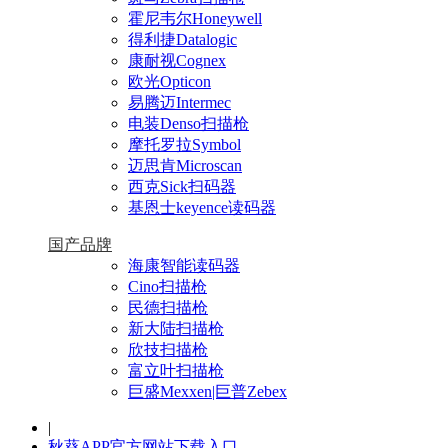
霍尼韦尔Honeywell
得利捷Datalogic
康耐视Cognex
欧光Opticon
易腾迈Intermec
电装Denso扫描枪
摩托罗拉Symbol
迈思肯Microscan
西克Sick扫码器
基恩士keyence读码器
国产品牌
海康智能读码器
Cino扫描枪
民德扫描枪
新大陆扫描枪
欣技扫描枪
富立叶扫描枪
巨盛Mexxen|巨普Zebex
|
秋葵APP官方网站下载入口