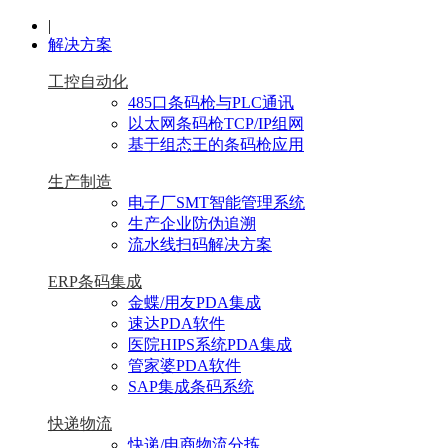
|
解决方案
工控自动化
485口条码枪与PLC通讯
以太网条码枪TCP/IP组网
基于组态王的条码枪应用
生产制造
电子厂SMT智能管理系统
生产企业防伪追溯
流水线扫码解决方案
ERP条码集成
金蝶/用友PDA集成
速达PDA软件
医院HIPS系统PDA集成
管家婆PDA软件
SAP集成条码系统
快递物流
快递/电商物流分拣