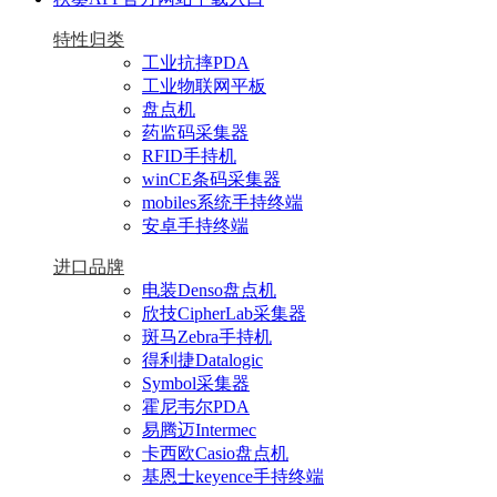
特性归类
工业抗摔PDA
工业物联网平板
盘点机
药监码采集器
RFID手持机
winCE条码采集器
mobiles系统手持终端
安卓手持终端
进口品牌
电装Denso盘点机
欣技CipherLab采集器
斑马Zebra手持机
得利捷Datalogic
Symbol采集器
霍尼韦尔PDA
易腾迈Intermec
卡西欧Casio盘点机
基恩士keyence手持终端