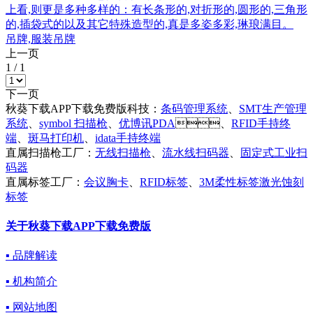
上看,则更是多种多样的：有长条形的,对折形的,圆形的,三角形
的,插袋式的以及其它特殊造型的,真是多姿多彩,琳琅满目。
吊牌,服装吊牌
上一页
1
/
1
下一页
秋葵下载APP下载免费版科技：
条码管理系统
、
SMT生产管理
系统
、
symbol 扫描枪
、
优博讯PDA
、
RFID手持终
端
、
斑马打印机
、
idata手持终端
直属扫描枪工厂：
无线扫描枪
、
流水线扫码器
、
固定式工业扫
码器
直属标签工厂：
会议胸卡
、
RFID标签
、
3M柔性标签激光蚀刻
标签
关于秋葵下载APP下载免费版
▪ 品牌解读
▪ 机构简介
▪ 网站地图