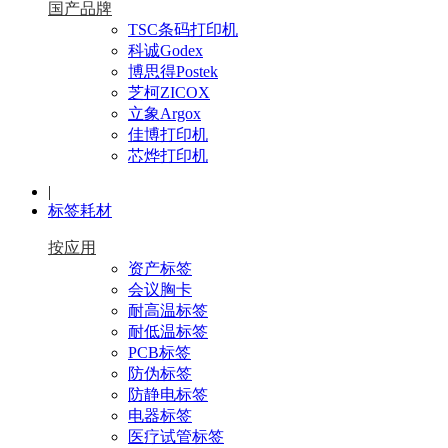
国产品牌
TSC条码打印机
科诚Godex
博思得Postek
芝柯ZICOX
立象Argox
佳博打印机
芯烨打印机
|
标签耗材
按应用
资产标签
会议胸卡
耐高温标签
耐低温标签
PCB标签
防伪标签
防静电标签
电器标签
医疗试管标签