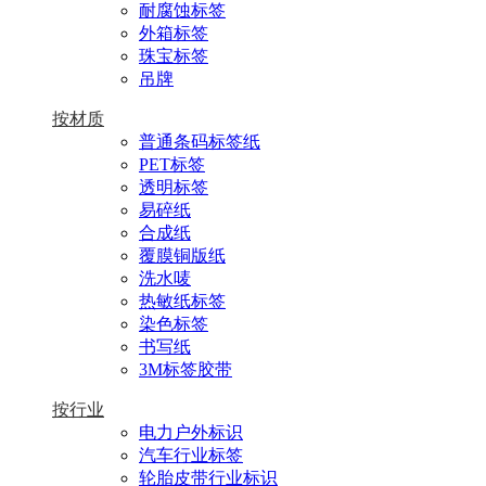
耐腐蚀标签
外箱标签
珠宝标签
吊牌
按材质
普通条码标签纸
PET标签
透明标签
易碎纸
合成纸
覆膜铜版纸
洗水唛
热敏纸标签
染色标签
书写纸
3M标签胶带
按行业
电力户外标识
汽车行业标签
轮胎皮带行业标识