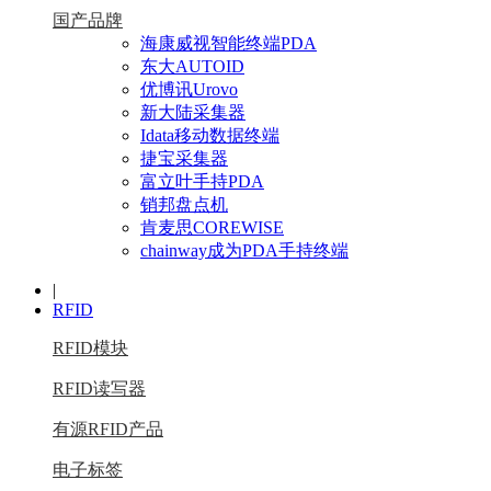
国产品牌
海康威视智能终端PDA
东大AUTOID
优博讯Urovo
新大陆采集器
Idata移动数据终端
捷宝采集器
富立叶手持PDA
销邦盘点机
肯麦思COREWISE
chainway成为PDA手持终端
|
RFID
RFID模块
RFID读写器
有源RFID产品
电子标签