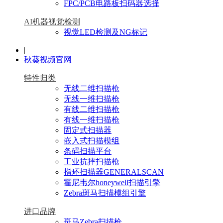
FPC/PCB电路板扫码器选择
AI机器视觉检测
视觉LED检测及NG标记
|
秋葵视频官网
特性归类
无线二维扫描枪
无线一维扫描枪
有线二维扫描枪
有线一维扫描枪
固定式扫描器
嵌入式扫描模组
条码扫描平台
工业抗摔扫描枪
指环扫描器GENERALSCAN
霍尼韦尔honeywell扫描引擎
Zebra斑马扫描模组引擎
进口品牌
斑马Zebra扫描枪