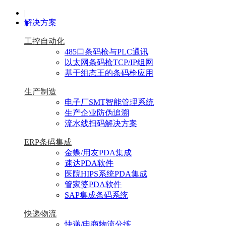
|
解决方案
工控自动化
485口条码枪与PLC通讯
以太网条码枪TCP/IP组网
基于组态王的条码枪应用
生产制造
电子厂SMT智能管理系统
生产企业防伪追溯
流水线扫码解决方案
ERP条码集成
金蝶/用友PDA集成
速达PDA软件
医院HIPS系统PDA集成
管家婆PDA软件
SAP集成条码系统
快递物流
快递/电商物流分拣