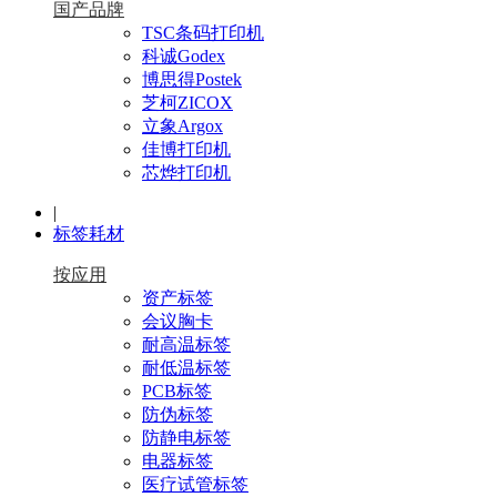
国产品牌
TSC条码打印机
科诚Godex
博思得Postek
芝柯ZICOX
立象Argox
佳博打印机
芯烨打印机
|
标签耗材
按应用
资产标签
会议胸卡
耐高温标签
耐低温标签
PCB标签
防伪标签
防静电标签
电器标签
医疗试管标签