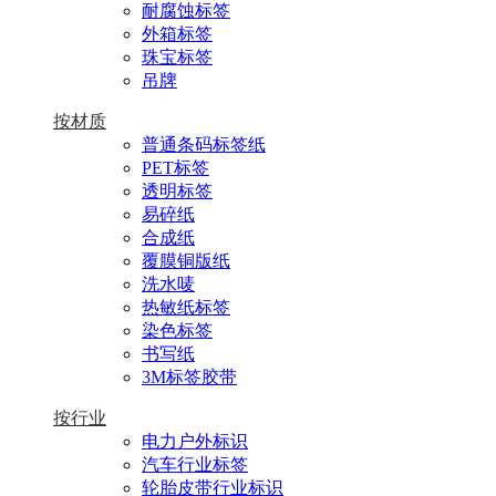
耐腐蚀标签
外箱标签
珠宝标签
吊牌
按材质
普通条码标签纸
PET标签
透明标签
易碎纸
合成纸
覆膜铜版纸
洗水唛
热敏纸标签
染色标签
书写纸
3M标签胶带
按行业
电力户外标识
汽车行业标签
轮胎皮带行业标识