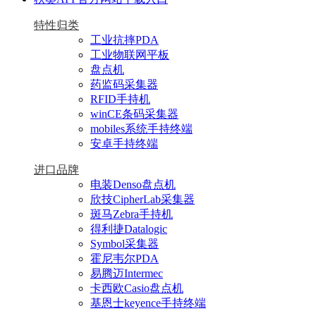
特性归类
工业抗摔PDA
工业物联网平板
盘点机
药监码采集器
RFID手持机
winCE条码采集器
mobiles系统手持终端
安卓手持终端
进口品牌
电装Denso盘点机
欣技CipherLab采集器
斑马Zebra手持机
得利捷Datalogic
Symbol采集器
霍尼韦尔PDA
易腾迈Intermec
卡西欧Casio盘点机
基恩士keyence手持终端