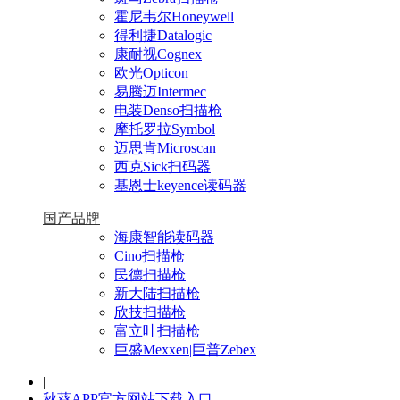
霍尼韦尔Honeywell
得利捷Datalogic
康耐视Cognex
欧光Opticon
易腾迈Intermec
电装Denso扫描枪
摩托罗拉Symbol
迈思肯Microscan
西克Sick扫码器
基恩士keyence读码器
国产品牌
海康智能读码器
Cino扫描枪
民德扫描枪
新大陆扫描枪
欣技扫描枪
富立叶扫描枪
巨盛Mexxen|巨普Zebex
|
秋葵APP官方网站下载入口