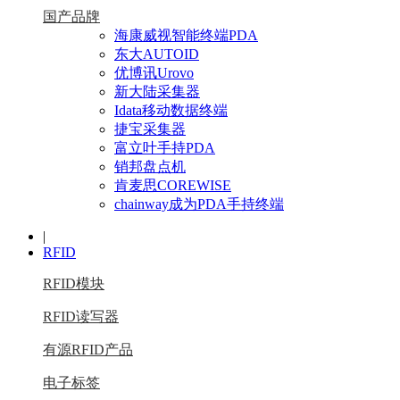
国产品牌
海康威视智能终端PDA
东大AUTOID
优博讯Urovo
新大陆采集器
Idata移动数据终端
捷宝采集器
富立叶手持PDA
销邦盘点机
肯麦思COREWISE
chainway成为PDA手持终端
|
RFID
RFID模块
RFID读写器
有源RFID产品
电子标签