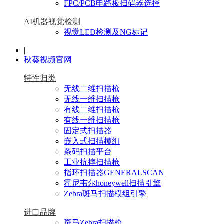
FPC/PCB电路板扫码器选择
AI机器视觉检测
视觉LED检测及NG标记
|
秋葵视频官网
特性归类
无线二维扫描枪
无线一维扫描枪
有线二维扫描枪
有线一维扫描枪
固定式扫描器
嵌入式扫描模组
条码扫描平台
工业抗摔扫描枪
指环扫描器GENERALSCAN
霍尼韦尔honeywell扫描引擎
Zebra斑马扫描模组引擎
进口品牌
斑马Zebra扫描枪