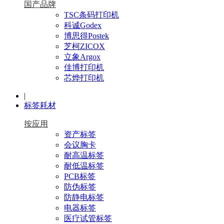
国产品牌
TSC条码打印机
科诚Godex
博思得Postek
芝柯ZICOX
立象Argox
佳博打印机
芯烨打印机
|
标签耗材
按应用
资产标签
会议胸卡
耐高温标签
耐低温标签
PCB标签
防伪标签
防静电标签
电器标签
医疗试管标签