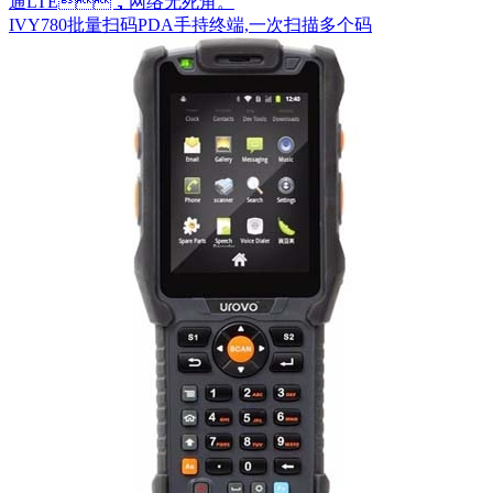
通LTE，网络无死角。
IVY780批量扫码PDA手持终端,一次扫描多个码