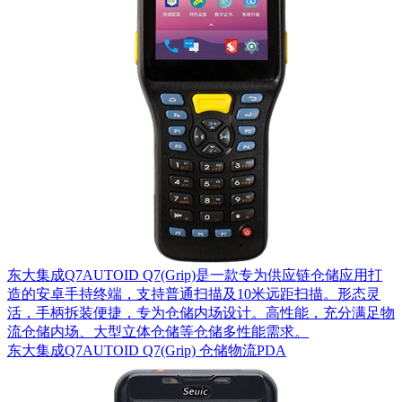
东大集成Q7AUTOID Q7(Grip)是一款专为供应链仓储应用打
造的安卓手持终端，支持普通扫描及10米远距扫描。形态灵
活，手柄拆装便捷，专为仓储内场设计。高性能，充分满足物
流仓储内场、大型立体仓储等仓储多性能需求。
东大集成Q7AUTOID Q7(Grip) 仓储物流PDA