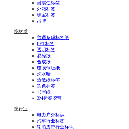
耐腐蚀标签
外箱标签
珠宝标签
吊牌
按材质
普通条码标签纸
PET标签
透明标签
易碎纸
合成纸
覆膜铜版纸
洗水唛
热敏纸标签
染色标签
书写纸
3M标签胶带
按行业
电力户外标识
汽车行业标签
轮胎皮带行业标识