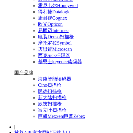
霍尼韦尔Honeywell
得利捷Datalogic
康耐视Cognex
欧光Opticon
易腾迈Intermec
电装Denso扫描枪
摩托罗拉Symbol
迈思肯Microscan
西克Sick扫码器
基恩士keyence读码器
国产品牌
海康智能读码器
Cino扫描枪
民德扫描枪
新大陆扫描枪
欣技扫描枪
富立叶扫描枪
巨盛Mexxen|巨普Zebex
|
秋葵APP官方网站下载入口