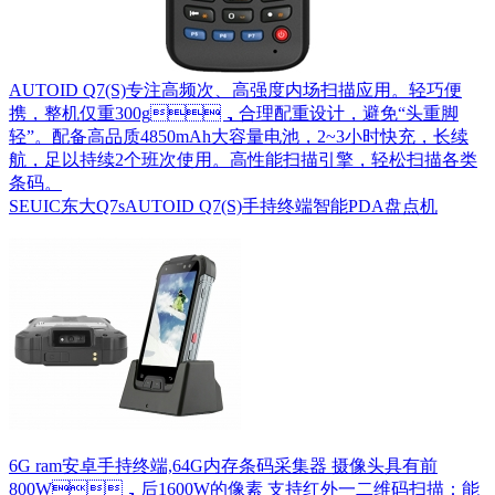
AUTOID Q7(S)专注高频次、高强度内场扫描应用。轻巧便
携，整机仅重300g，合理配重设计，避免“头重脚
轻”。配备高品质4850mAh大容量电池，2~3小时快充，长续
航，足以持续2个班次使用。高性能扫描引擎，轻松扫描各类
条码。
SEUIC东大Q7sAUTOID Q7(S)手持终端智能PDA盘点机
6G ram安卓手持终端,64G内存条码采集器 摄像头具有前
800W，后1600W的像素 支持红外一二维码扫描：能