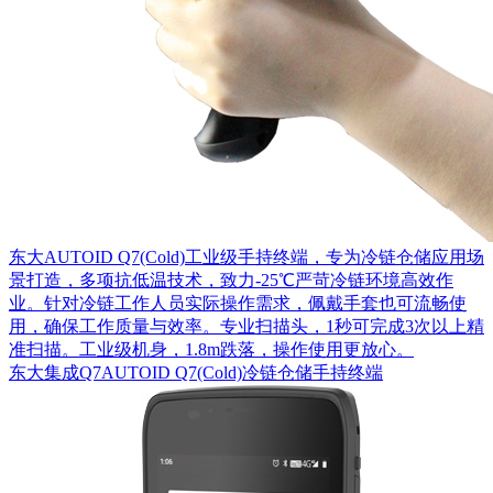
东大AUTOID Q7(Cold)工业级手持终端，专为冷链仓储应用场
景打造，多项抗低温技术，致力-25℃严苛冷链环境高效作
业。针对冷链工作人员实际操作需求，佩戴手套也可流畅使
用，确保工作质量与效率。专业扫描头，1秒可完成3次以上精
准扫描。工业级机身，1.8m跌落，操作使用更放心。
东大集成Q7AUTOID Q7(Cold)冷链仓储手持终端