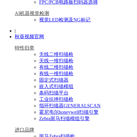
FPC/PCB电路板扫码器选择
AI机器视觉检测
视觉LED检测及NG标记
|
秋葵视频官网
特性归类
无线二维扫描枪
无线一维扫描枪
有线二维扫描枪
有线一维扫描枪
固定式扫描器
嵌入式扫描模组
条码扫描平台
工业抗摔扫描枪
指环扫描器GENERALSCAN
霍尼韦尔honeywell扫描引擎
Zebra斑马扫描模组引擎
进口品牌
斑马Zebra扫描枪