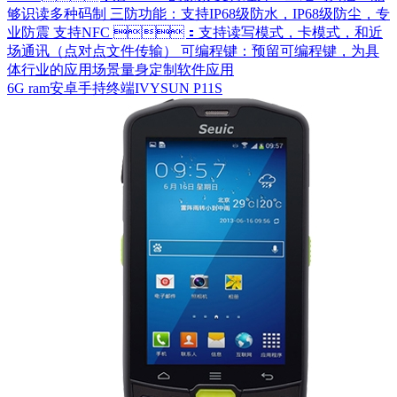
够识读多种码制 三防功能：支持IP68级防水，IP68级防尘，专
业防震 支持NFC ：支持读写模式，卡模式，和近
场通讯（点对点文件传输） 可编程键：预留可编程键，为具
体行业的应用场景量身定制软件应用
6G ram安卓手持终端IVYSUN P11S