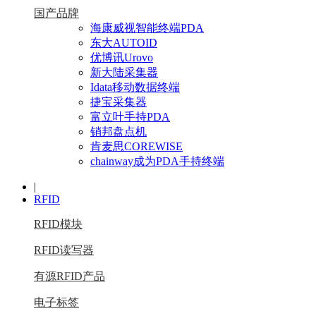
国产品牌
海康威视智能终端PDA
东大AUTOID
优博讯Urovo
新大陆采集器
Idata移动数据终端
捷宝采集器
富立叶手持PDA
销邦盘点机
肯麦思COREWISE
chainway成为PDA手持终端
|
RFID
RFID模块
RFID读写器
有源RFID产品
电子标签