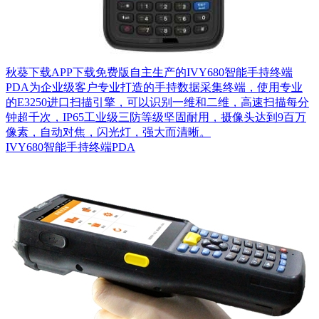
秋葵下载APP下载免费版自主生产的IVY680智能手持终端
PDA为企业级客户专业打造的手持数据采集终端，使用专业
的E3250进口扫描引擎，可以识别一维和二维，高速扫描每分
钟超千次，IP65工业级三防等级坚固耐用，摄像头达到9百万
像素，自动对焦，闪光灯，强大而清晰。
IVY680智能手持终端PDA