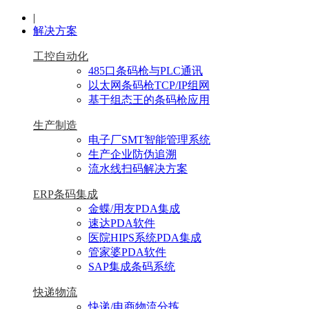
|
解决方案
工控自动化
485口条码枪与PLC通讯
以太网条码枪TCP/IP组网
基于组态王的条码枪应用
生产制造
电子厂SMT智能管理系统
生产企业防伪追溯
流水线扫码解决方案
ERP条码集成
金蝶/用友PDA集成
速达PDA软件
医院HIPS系统PDA集成
管家婆PDA软件
SAP集成条码系统
快递物流
快递/电商物流分拣