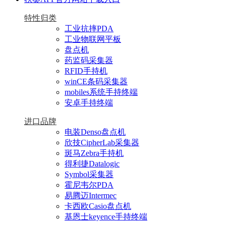
特性归类
工业抗摔PDA
工业物联网平板
盘点机
药监码采集器
RFID手持机
winCE条码采集器
mobiles系统手持终端
安卓手持终端
进口品牌
电装Denso盘点机
欣技CipherLab采集器
斑马Zebra手持机
得利捷Datalogic
Symbol采集器
霍尼韦尔PDA
易腾迈Intermec
卡西欧Casio盘点机
基恩士keyence手持终端