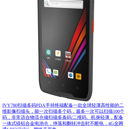
IVY780扫描多码PDA手持终端配备一款全球轻薄高性能的二
维影像扫描头，能一次扫描多个码，最多一次可以扫描100个
码，非常适合物流仓储扫描多条码/二维码。机身轻薄，配备
一体式镁铝合金电池仓，摔落和翻转冲击时不断电，4G全网