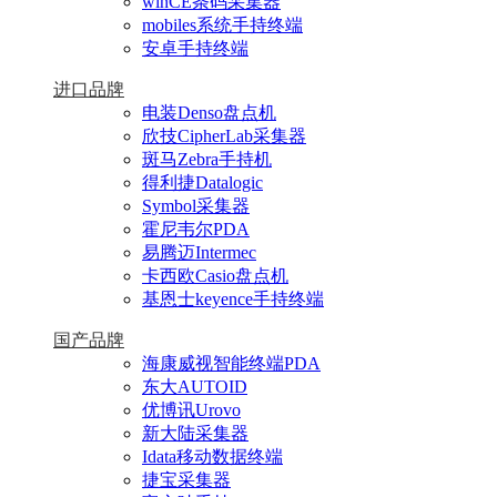
winCE条码采集器
mobiles系统手持终端
安卓手持终端
进口品牌
电装Denso盘点机
欣技CipherLab采集器
斑马Zebra手持机
得利捷Datalogic
Symbol采集器
霍尼韦尔PDA
易腾迈Intermec
卡西欧Casio盘点机
基恩士keyence手持终端
国产品牌
海康威视智能终端PDA
东大AUTOID
优博讯Urovo
新大陆采集器
Idata移动数据终端
捷宝采集器