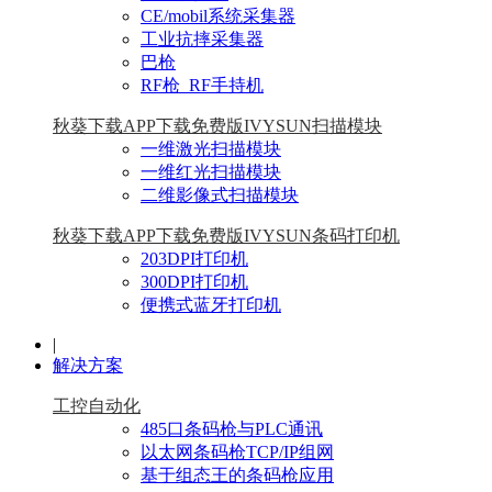
CE/mobil系统采集器
工业抗摔采集器
巴枪
RF枪_RF手持机
秋葵下载APP下载免费版IVYSUN扫描模块
一维激光扫描模块
一维红光扫描模块
二维影像式扫描模块
秋葵下载APP下载免费版IVYSUN条码打印机
203DPI打印机
300DPI打印机
便携式蓝牙打印机
|
解决方案
工控自动化
485口条码枪与PLC通讯
以太网条码枪TCP/IP组网
基于组态王的条码枪应用