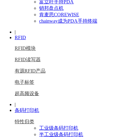
富立叶手持PDA
销邦盘点机
肯麦思COREWISE
chainway成为PDA手持终端
|
RFID
RFID模块
RFID读写器
有源RFID产品
电子标签
超高频设备
|
条码打印机
特性归类
工业级条码打印机
半工业级条码打印机