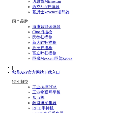
迈思肯Microscan
西克Sick扫码器
基恩士keyence读码器
国产品牌
海康智能读码器
Cino扫描枪
民德扫描枪
新大陆扫描枪
欣技扫描枪
富立叶扫描枪
巨盛Mexxen|巨普Zebex
|
秋葵APP官方网站下载入口
特性归类
工业抗摔PDA
工业物联网平板
盘点机
药监码采集器
RFID手持机