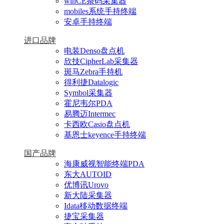
winCE条码采集器
mobiles系统手持终端
安卓手持终端
进口品牌
电装Denso盘点机
欣技CipherLab采集器
斑马Zebra手持机
得利捷Datalogic
Symbol采集器
霍尼韦尔PDA
易腾迈Intermec
卡西欧Casio盘点机
基恩士keyence手持终端
国产品牌
海康威视智能终端PDA
东大AUTOID
优博讯Urovo
新大陆采集器
Idata移动数据终端
捷宝采集器