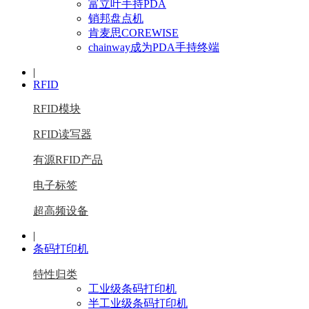
富立叶手持PDA
销邦盘点机
肯麦思COREWISE
chainway成为PDA手持终端
|
RFID
RFID模块
RFID读写器
有源RFID产品
电子标签
超高频设备
|
条码打印机
特性归类
工业级条码打印机
半工业级条码打印机