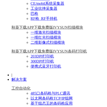
CE/mobil系统采集器
工业抗摔采集器
巴枪
RF枪_RF手持机
秋葵下载APP下载免费版IVYSUN扫描模块
一维激光扫描模块
一维红光扫描模块
二维影像式扫描模块
秋葵下载APP下载免费版IVYSUN条码打印机
203DPI打印机
300DPI打印机
便携式蓝牙打印机
|
解决方案
工控自动化
485口条码枪与PLC通讯
以太网条码枪TCP/IP组网
基于组态王的条码枪应用