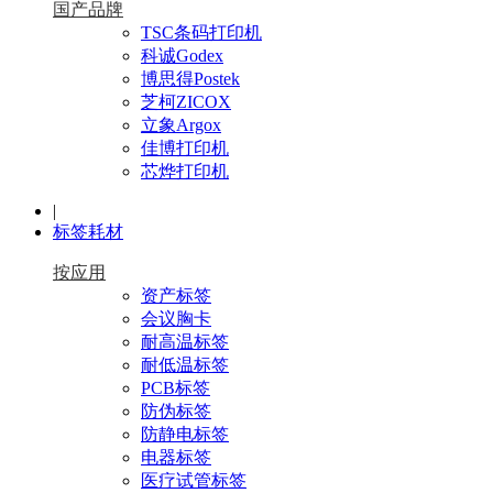
国产品牌
TSC条码打印机
科诚Godex
博思得Postek
芝柯ZICOX
立象Argox
佳博打印机
芯烨打印机
|
标签耗材
按应用
资产标签
会议胸卡
耐高温标签
耐低温标签
PCB标签
防伪标签
防静电标签
电器标签
医疗试管标签