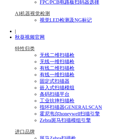
FPC/PCB电路板扫码器选择
AI机器视觉检测
视觉LED检测及NG标记
|
秋葵视频官网
特性归类
无线二维扫描枪
无线一维扫描枪
有线二维扫描枪
有线一维扫描枪
固定式扫描器
嵌入式扫描模组
条码扫描平台
工业抗摔扫描枪
指环扫描器GENERALSCAN
霍尼韦尔honeywell扫描引擎
Zebra斑马扫描模组引擎
进口品牌
斑马Zebra扫描枪