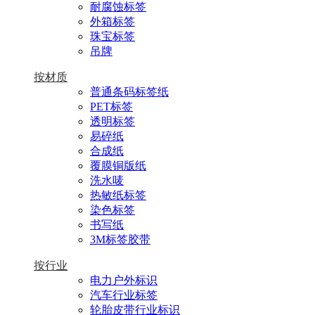
耐腐蚀标签
外箱标签
珠宝标签
吊牌
按材质
普通条码标签纸
PET标签
透明标签
易碎纸
合成纸
覆膜铜版纸
洗水唛
热敏纸标签
染色标签
书写纸
3M标签胶带
按行业
电力户外标识
汽车行业标签
轮胎皮带行业标识