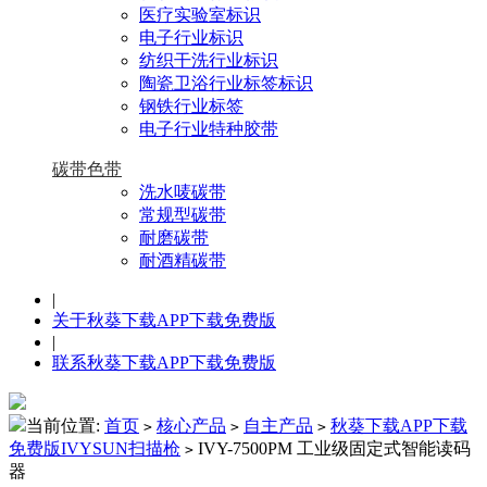
医疗实验室标识
电子行业标识
纺织干洗行业标识
陶瓷卫浴行业标签标识
钢铁行业标签
电子行业特种胶带
碳带色带
洗水唛碳带
常规型碳带
耐磨碳带
耐酒精碳带
|
关于秋葵下载APP下载免费版
|
联系秋葵下载APP下载免费版
当前位置:
首页
核心产品
自主产品
秋葵下载APP下载
>
>
>
免费版IVYSUN扫描枪
IVY-7500PM 工业级固定式智能读码
>
器