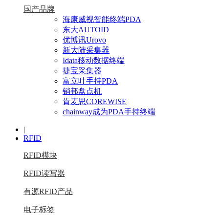
国产品牌
海康威视智能终端PDA
东大AUTOID
优博讯Urovo
新大陆采集器
Idata移动数据终端
捷宝采集器
富立叶手持PDA
销邦盘点机
肯麦思COREWISE
chainway成为PDA手持终端
|
RFID
RFID模块
RFID读写器
有源RFID产品
电子标签