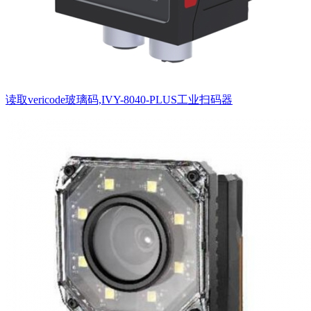
读取vericode玻璃码,IVY-8040-PLUS工业扫码器