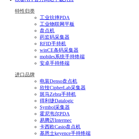
特性归类
工业抗摔PDA
工业物联网平板
盘点机
药监码采集器
RFID手持机
winCE条码采集器
mobiles系统手持终端
安卓手持终端
进口品牌
电装Denso盘点机
欣技CipherLab采集器
斑马Zebra手持机
得利捷Datalogic
Symbol采集器
霍尼韦尔PDA
易腾迈Intermec
卡西欧Casio盘点机
基恩士keyence手持终端