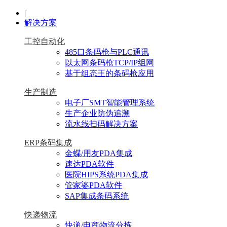
|
解决方案
工控自动化
485口条码枪与PLC通讯
以太网条码枪TCP/IP组网
基于组态王的条码枪应用
生产制造
电子厂SMT智能管理系统
生产企业防伪追溯
流水线扫码解决方案
ERP条码集成
金蝶/用友PDA集成
速达PDA软件
医院HIPS系统PDA集成
管家婆PDA软件
SAP集成条码系统
快递物流
快递/电商物流分拣