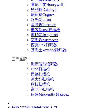
霍尼韦尔Honeywell
得利捷Datalogic
康耐视Cognex
欧光Opticon
易腾迈Intermec
电装Denso扫描枪
摩托罗拉Symbol
迈思肯Microscan
西克Sick扫码器
基恩士keyence读码器
国产品牌
海康智能读码器
Cino扫描枪
民德扫描枪
新大陆扫描枪
欣技扫描枪
富立叶扫描枪
巨盛Mexxen|巨普Zebex
|
秋葵APP官方网站下载入口