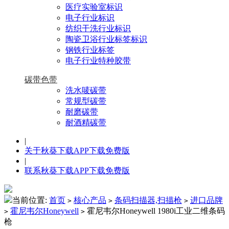
医疗实验室标识
电子行业标识
纺织干洗行业标识
陶瓷卫浴行业标签标识
钢铁行业标签
电子行业特种胶带
碳带色带
洗水唛碳带
常规型碳带
耐磨碳带
耐酒精碳带
|
关于秋葵下载APP下载免费版
|
联系秋葵下载APP下载免费版
当前位置:
首页
核心产品
条码扫描器,扫描枪
进口品牌
>
>
>
霍尼韦尔Honeywell
霍尼韦尔Honeywell 1980i工业二维条码
>
>
枪