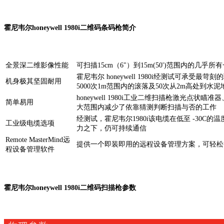
霍尼韦尔honeywell 1980i二维码条码枪简介
全景深二维影像性能
可扫描15cm（6"）到15m(50')范围内的几乎
霍尼韦尔 honeywell 1980i经测试可承受最苛
机身极其坚固耐用
5000次1m范围内的滚落及50次从2m高处到水
honeywell 1980i工业二维扫描枪激光点状瞄准
简单易用
大范围内减少了依靠猜测判断扫描与否的工作
经测试，霍尼韦尔1980i该电缆在低至 -30C的温
工业级电缆选项
力之下，仍可持续通信
Remote MasterMind远
提供一个即装即用的远程设备管理方案，可轻
程设备管理软件
霍尼韦尔honeywell 1980i二维码扫描枪参数