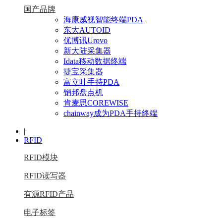
国产品牌
海康威视智能终端PDA
东大AUTOID
优博讯Urovo
新大陆采集器
Idata移动数据终端
捷宝采集器
富立叶手持PDA
销邦盘点机
肯麦思COREWISE
chainway成为PDA手持终端
|
RFID
RFID模块
RFID读写器
有源RFID产品
电子标签