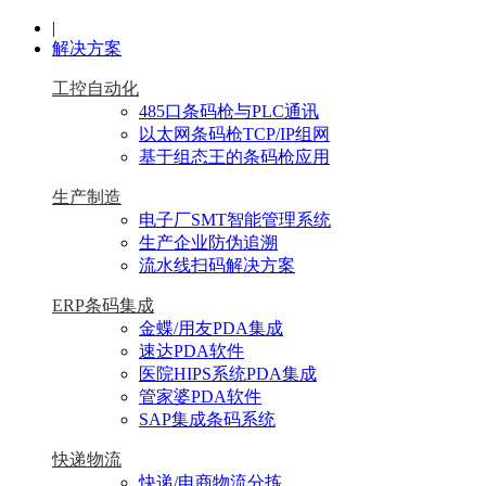
|
解决方案
工控自动化
485口条码枪与PLC通讯
以太网条码枪TCP/IP组网
基于组态王的条码枪应用
生产制造
电子厂SMT智能管理系统
生产企业防伪追溯
流水线扫码解决方案
ERP条码集成
金蝶/用友PDA集成
速达PDA软件
医院HIPS系统PDA集成
管家婆PDA软件
SAP集成条码系统
快递物流
快递/电商物流分拣