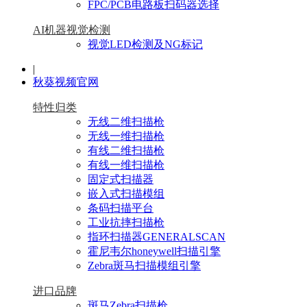
FPC/PCB电路板扫码器选择
AI机器视觉检测
视觉LED检测及NG标记
|
秋葵视频官网
特性归类
无线二维扫描枪
无线一维扫描枪
有线二维扫描枪
有线一维扫描枪
固定式扫描器
嵌入式扫描模组
条码扫描平台
工业抗摔扫描枪
指环扫描器GENERALSCAN
霍尼韦尔honeywell扫描引擎
Zebra斑马扫描模组引擎
进口品牌
斑马Zebra扫描枪