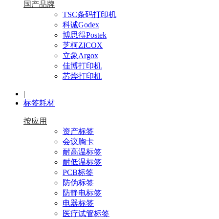
国产品牌
TSC条码打印机
科诚Godex
博思得Postek
芝柯ZICOX
立象Argox
佳博打印机
芯烨打印机
|
标签耗材
按应用
资产标签
会议胸卡
耐高温标签
耐低温标签
PCB标签
防伪标签
防静电标签
电器标签
医疗试管标签