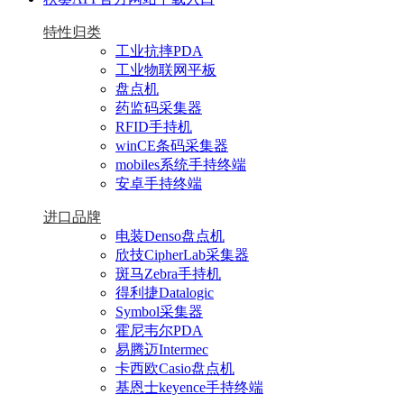
特性归类
工业抗摔PDA
工业物联网平板
盘点机
药监码采集器
RFID手持机
winCE条码采集器
mobiles系统手持终端
安卓手持终端
进口品牌
电装Denso盘点机
欣技CipherLab采集器
斑马Zebra手持机
得利捷Datalogic
Symbol采集器
霍尼韦尔PDA
易腾迈Intermec
卡西欧Casio盘点机
基恩士keyence手持终端