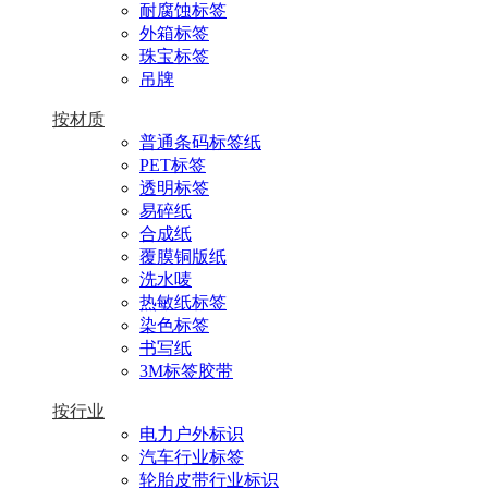
耐腐蚀标签
外箱标签
珠宝标签
吊牌
按材质
普通条码标签纸
PET标签
透明标签
易碎纸
合成纸
覆膜铜版纸
洗水唛
热敏纸标签
染色标签
书写纸
3M标签胶带
按行业
电力户外标识
汽车行业标签
轮胎皮带行业标识