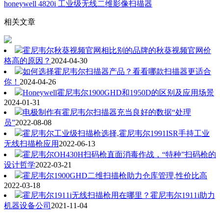
honeywell 4820i 工业级无线二维影像扫描器
相关文章
霍尼韦尔秋葵视频官网相比别的品牌的秋葵视频官网价
格高的原因？
2024-04-30
如何选择霍尼韦尔扫描器产品？看看哪款扫描器更适合
你！
2024-04-26
Honeywell霍尼韦尔1900GHD和1950D的区别及应用场景
2024-01-31
电极制作有霍尼韦尔扫描器充当良好的数据“处理
员”
2022-08-08
霍尼韦尔工业级扫描枪选择,霍尼韦尔1991ISR手持工业
无线扫描枪应用
2022-06-13
霍尼韦尔OH430H扫码枪直面消毒作战，“特种”扫码枪的
设计哲学
2022-03-21
霍尼韦尔1900GHD二维扫描枪助力仓库管理,性价比高
2022-03-18
霍尼韦尔1911i无线扫描枪用在哪里？霍尼韦尔1911i助力
机器设备公司
2021-11-04