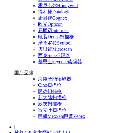
霍尼韦尔Honeywell
得利捷Datalogic
康耐视Cognex
欧光Opticon
易腾迈Intermec
电装Denso扫描枪
摩托罗拉Symbol
迈思肯Microscan
西克Sick扫码器
基恩士keyence读码器
国产品牌
海康智能读码器
Cino扫描枪
民德扫描枪
新大陆扫描枪
欣技扫描枪
富立叶扫描枪
巨盛Mexxen|巨普Zebex
|
秋葵APP官方网站下载入口